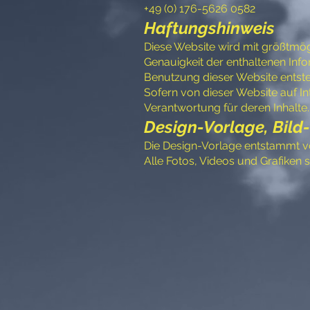
+49 (0) 176-5626 0582
Haftungshinweis
Diese Website wird mit größtmög
Genauigkeit der enthaltenen Inf
Benutzung dieser Website entste
Sofern von dieser Website auf In
Verantwortung für deren Inhalte.
Design-Vorlage, Bild-
Die Design-Vorlage entstammt vo
Alle Fotos, Videos und Grafiken 