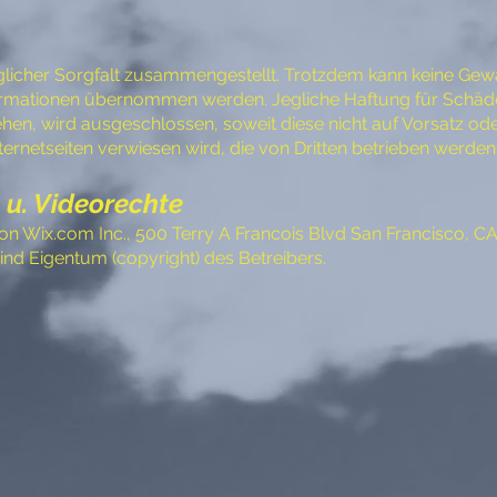
licher Sorgfalt zusammengestellt. Trotzdem kann keine Gewähr
ormationen übernommen werden. Jegliche Haftung für Schäden,
hen, wird ausgeschlossen, soweit diese nicht auf Vorsatz ode
ternetseiten verwiesen wird, die von Dritten betrieben werde
 u. Videorechte
n Wix.com Inc., 500 Terry A Francois Blvd San Francisco, CA 
sind Eigentum (copyright) des Betreibers.