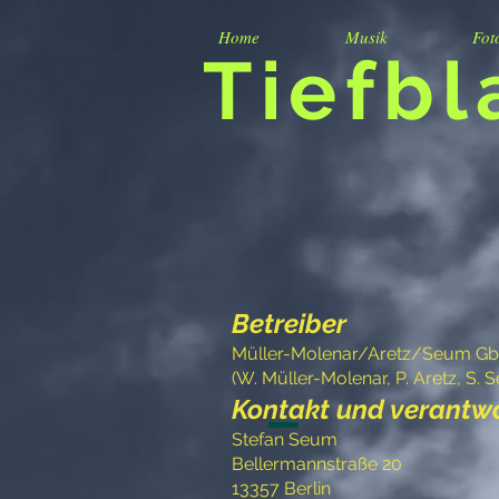
Home
Musik
Fot
Tiefbl
Betreiber
Müller-Molenar/Aretz/Seum G
(W. Müller-Molenar, P. Aretz, S. 
Kontakt und verantwor
Stefan Seum
Bellermannstraße 20
13357 Berlin