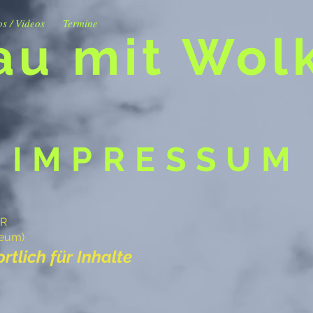
os / Videos
Termine
au mit Wol
IMPRESSUM
bR
Seum)
tlich für Inhalte